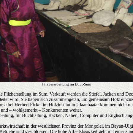
Filzverarbeitung im Duut-Sum
ie Filzherstellung im Sum. Verkauft werden die Stiefel, Jacken und De
u geleitet wird. Sie haben sich zusammengetan, um gemeinsam Holz ein
e bei Herbert Fickel im Holzinstitut in Ulaanbaatar kommen nicht nur
 und – wohlgemerkt – Konkurrenten weiter.
beitung, für Buchhaltung, Backen, Nähen, Computer und Englisch ange
arktwirtschaft in der westlichsten Provinz der Mongolei, im Bayan-Ulg
n Betriebe sind geschlossen. Die hohe Arbeitslosigkeit geht mit einer 