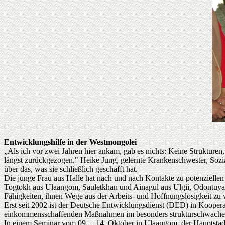
Entwicklungshilfe in der Westmongolei
„Als ich vor zwei Jahren hier ankam, gab es nichts: Keine Strukturen
längst zurückgezogen." Heike Jung, gelernte Krankenschwester, Sozial
über das, was sie schließlich geschafft hat.
Die junge Frau aus Halle hat nach und nach Kontakte zu potenziellen
Togtokh aus Ulaangom, Sauletkhan und Ainagul aus Ulgii, Odontuya 
Fähigkeiten, ihnen Wege aus der Arbeits- und Hoffnungslosigkeit zu 
Erst seit 2002 ist der Deutsche Entwicklungsdienst (DED) in Koopera
einkommensschaffenden Maßnahmen im besonders strukturschwachen
In einem Seminar vom 09. – 14. Oktober in Ulaangom, der Hauptstad