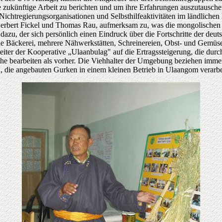
zukünftige Arbeit zu berichten und um ihre Erfahrungen auszutausche
ichtregierungsorganisationen und Selbsthilfeaktivitäten im ländliche
 Herbert Fickel und Thomas Rau, aufmerksam zu, was die mongolischen
dazu, der sich persönlich einen Eindruck über die Fortschritte der de
e Bäckerei, mehrere Nähwerkstätten, Schreinereien, Obst- und Gemüsev
iter der Kooperative „Ulaanbulag" auf die Ertragssteigerung, die durc
che bearbeiten als vorher. Die Viehhalter der Umgebung beziehen immer 
d, die angebauten Gurken in einem kleinen Betrieb in Ulaangom verarbe