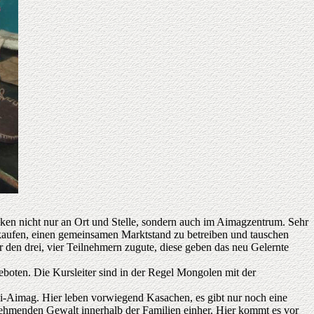
cken nicht nur an Ort und Stelle, sondern auch im Aimagzentrum. Sehr
zukaufen, einen gemeinsamen Marktstand zu betreiben und tauschen
 den drei, vier Teilnehmern zugute, diese geben das neu Gelernte
boten. Die Kursleiter sind in der Regel Mongolen mit der
ii-Aimag. Hier leben vorwiegend Kasachen, es gibt nur noch eine
zunehmenden Gewalt innerhalb der Familien einher. Hier kommt es vor