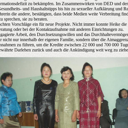
nformationsdefizit zu bekämpfen. Im Zusammenwirken von DED und der l
sundheits- und Haushaltstipps bis hin zu sexueller Aufklärung und Re
rerin die andere, bestätigten, dass beide Medien weite Verbreitung fin
 sprechen, sie zu beraten.
achten Vorschläge ein für neue Projekte. Nicht immer konnte Heike die
eratung oder bei der Kontaktaufnahme mit anderen Einrichtungen zu.
 engagierte Arbeit, den Durchsetzungswillen und das Durchhaltevermög
 nicht nur innerhalb der eigenen Familie, sondern über die Aimaggren
nnahmen zu führen, um die Kredite zwischen 22 000 und 700 000 Tugr
s gewährte Darlehen zurück und auch die Ankündigung weit weg zu ziehe