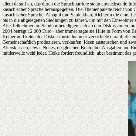
allem darauf an, das durch die Sprachbarriere stetig anwachsende I
kasachischer Sprache herausgegeben. Die Themenpalette reicht von Ge
kasachischer Sprache. Ainagul und Sauletkhan, Richterin die eine, Leh
bis in die abgelegenen Siedlungen zu fahren, um mit den Einwohner zu
Alle Teilnehmer am Seminar beteiligten sich an den Diskussionen, br
2004 beträgt 12 000 Euro - aber immer sagte sie Hilfe in Form von B
Keiner und keine der Diskussionsteilnehmer verzichtete darauf, die
Gemeinschaftlich produzieren, verkaufen, Ideen austauschen und zwar
Altersklassen, etwas Neues, desgleichen Buch über Ausgaben und Ei
mittlerweile weiß jeder, Heike fordert freundlich, aber bestimmt da