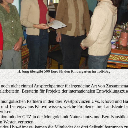
H. Jung übergibt 500 Euro für den Kindergarten im Toli-Bag
, noch nicht einmal Ansprechpartner für irgendeine Art von Zusammenar
arbeiterin, Beraterin für Projekte der internationalen Entwicklungszu
 mongolischen Partnern in den drei Westprovinzen Uvs, Khovd und Baya
und Tserenjav aus Khovd wissen, welche Probleme ihre Landsleute bew
weisen.
tion mit der GTZ in der Mongolei mit Naturschutz- und Berufsausbildu
 Westen vertreten.
t des Uvs-Aimags, kamen die Mitglieder der drei Selbsthilfegruppen 