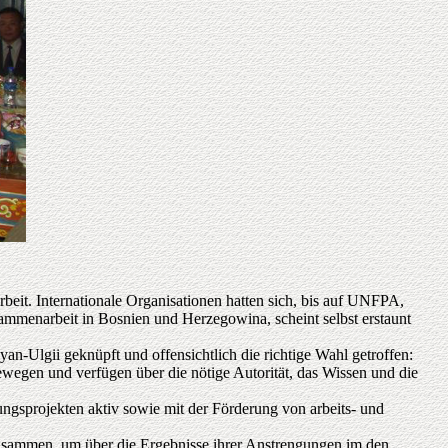
beit. Internationale Organisationen hatten sich, bis auf UNFPA,
sammenarbeit in Bosnien und Herzegowina, scheint selbst erstaunt
n-Ulgii geknüpft und offensichtlich die richtige Wahl getroffen:
egen und verfügen über die nötige Autorität, das Wissen und die
ngsprojekten aktiv sowie mit der Förderung von arbeits- und
zusammen, um über die Ergebnisse ihrer Anstrengungen im den