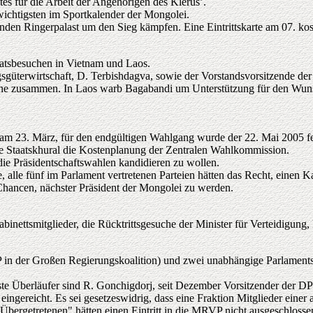
tes für die Arbeit der Angehörigen des Klerus’.
chtigsten im Sportkalender der Mongolei.
den Ringerpalast um den Sieg kämpfen. Eine Eintrittskarte am 07. kos
taatsbesuchen in Vietnam und Laos.
güterwirtschaft, D. Terbishdagva, sowie der Vorstandsvorsitzende der
 zusammen. In Laos warb Bagabandi um Unterstützung für den Wunsch 
 am 23. März, für den endgültigen Wahlgang wurde der 22. Mai 2005 fe
ße Staatskhural die Kostenplanung der Zentralen Wahlkommission.
 die Präsidentschaftswahlen kandidieren zu wollen.
alle fünf im Parlament vertretenen Parteien hätten das Recht, einen K
Chancen, nächster Präsident der Mongolei zu werden.
inettsmitglieder, die Rücktrittsgesuche der Minister für Verteidigung,
P in der Großen Regierungskoalition) und zwei unabhängige Parlamen
teste Überläufer sind R. Gonchigdorj, seit Dezember Vorsitzender der 
ngereicht. Es sei gesetzeswidrig, dass eine Fraktion Mitglieder einer
„Übergetretenen" hätten einen Eintritt in die MRVP nicht ausgeschlosse