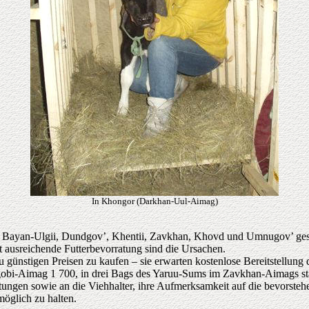
In Khongor (Darkhan-Uul-Aimag)
s Bayan-Ulgii, Dundgov’, Khentii, Zavkhan, Khovd und Umnugov’ gesta
 ausreichende Futterbevorratung sind die Ursachen.
zu günstigen Preisen zu kaufen – sie erwarten kostenlose Bereitstellung 
dgobi-Aimag 1 700, in drei Bags des Yaruu-Sums im Zavkhan-Aimags st
ngen sowie an die Viehhalter, ihre Aufmerksamkeit auf die bevorsteh
möglich zu halten.