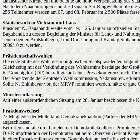
lamaistischer Kirche ein und betonte die hohe Wertschätzung des Staa
Nach dem Naadamringen sind die Tsagaan-Sar-Ringwettkämpfe die wi
256 Teilnehmer werden am 07. und 08. Februar im 2 500 Plätze fassen
Staatsbesuch in Vietnam und Laos
Präsident N. Bagabandi weilte vom 19. – 25. Januar zu offiziellen S
Bagabandi, zu dessen Begleitung der Minister für Land- und Nahrungs
seinen beiden Amtskollegen, Tran Duc Luong und Kamtay Siphandone
2009/10 zu werden.
Präsidentschaftswahlen
Die erste Stufe der Wahl des mongolischen Staatspräsidenten beginnt
Gleichzeitig mit der Verkündung des Wahltermins bestätigte der Gro
R. Gonchigdorj (DP) bekräftigte auf einer Pressekonferenz, nicht für
Der Vorsitzende der Zentralen Wahlkommission, Yadamsuren, erklärte, 
Sollte N. Enkhbayar von der MRVP nominiert werden, hätte er gute 
Ministerentlassung
Auf einer außerordentlichen Sitzung am 28. Januar beschlossen die Kab
Fraktionswechsel
23 Mitglieder der Mutterland-Demokratiekoalition (Partner der MRV
angeschlossen.
Betroffen sind alle drei Parteien der Demokratiekoalition. Prominen
Die Rumpffraktion der Demokraten hat beim Obersten Gericht Klage ei
In einer Pressekonferenz deutete Gonchigdorj an, sechs bis zehn der 