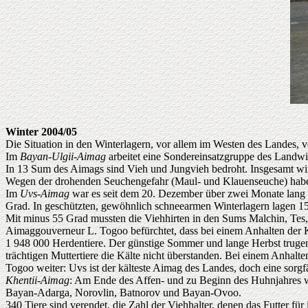
Winter 2004/05
Die Situation in den Winterlagern, vor allem im Westen des Landes, ve
Im
Bayan-Ulgii
-
Aimag
arbeitet eine Sondereinsatzgruppe des Landwi
In 13 Sum des Aimags sind Vieh und Jungvieh bedroht. Insgesamt wird
Wegen der drohenden Seuchengefahr (Maul- und Klauenseuche) haben
Im
Uvs-Aimag
war es seit dem 20. Dezember über zwei Monate lang so
Grad. In geschützten, gewöhnlich schneearmen Winterlagern lagen 15
Mit minus 55 Grad mussten die Viehhirten in den Sums Malchin, Te
Aimaggouverneur L. Togoo befürchtet, dass bei einem Anhalten der K
1 948 000 Herdentiere. Der günstige Sommer und lange Herbst trugen 
trächtigen Muttertiere die Kälte nicht überstanden. Bei einem Anhal
Togoo weiter: Uvs ist der kälteste Aimag des Landes, doch eine sorgf
Khentii-Aimag
: Am Ende des Affen- und zu Beginn des Huhnjahres wi
Bayan-Adarga, Norovlin, Batnorov und Bayan-Ovoo.
340 Tiere sind verendet, die Zahl der Viehhalter, denen das Futter für i