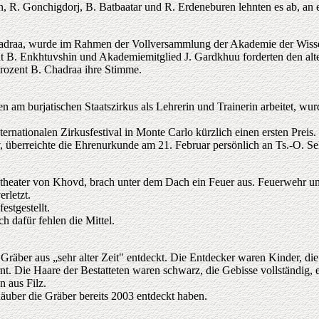
n, R. Gonchigdorj, B. Batbaatar und R. Erdeneburen lehnten es ab, an
adraa, wurde im Rahmen der Vollversammlung der Akademie der Wissens
nt B. Enkhtuvshin und Akademiemitglied J. Gardkhuu forderten den alt
rozent B. Chadraa ihre Stimme.
n am burjatischen Staatszirkus als Lehrerin und Trainerin arbeitet, wur
nationalen Zirkusfestival in Monte Carlo kürzlich einen ersten Preis.
 überreichte die Ehrenurkunde am 21. Februar persönlich an Ts.-O. Se
theater von Khovd, brach unter dem Dach ein Feuer aus. Feuerwehr und
rletzt.
stgestellt.
 dafür fehlen die Mittel.
äber aus „sehr alter Zeit" entdeckt. Die Entdecker waren Kinder, die
 Die Haare der Bestatteten waren schwarz, die Gebisse vollständig, es
 aus Filz.
äuber die Gräber bereits 2003 entdeckt haben.