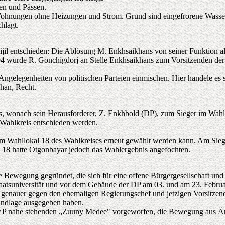
en und Pässen.
Wohnungen ohne Heizungen und Strom. Grund sind eingefrorene Wasser
hlagt.
jil entschieden: Die Ablösung M. Enkhsaikhans von seiner Funktion al
wurde R. Gonchigdorj an Stelle Enkhsaikhans zum Vorsitzenden der Pa
 Angelegenheiten von politischen Parteien einmischen. Hier handele es 
han, Recht.
 wonach sein Herausforderer, Z. Enkhbold (DP), zum Sieger im Wahlkr
 Wahlkreis entschieden werden.
ss im Wahllokal 18 des Wahlkreises erneut gewählt werden kann. Am Sie
l 18 hatte Otgonbayar jedoch das Wahlergebnis angefochten.
Bewegung gegründet, die sich für eine offene Bürgergesellschaft und 
taatsuniversität und vor dem Gebäude der DP am 03. und am 23. Februa
 genauer gegen den ehemaligen Regierungschef und jetzigen Vorsitzend
rundlage ausgegeben haben.
P nahe stehenden „Zuuny Medee" vorgeworfen, die Bewegung aus Ärger 