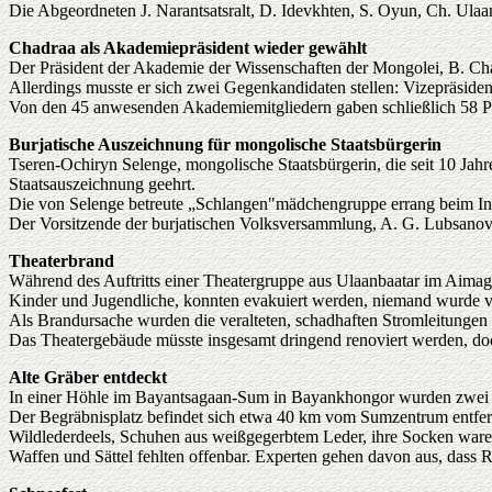
Die Abgeordneten J. Narantsatsralt, D. Idevkhten, S. Oyun, Ch. Ulaa
Chadraa als Akademiepräsident wieder gewählt
Der Präsident der Akademie der Wissenschaften der Mongolei, B. Ch
Allerdings musste er sich zwei Gegenkandidaten stellen: Vizepräside
Von den 45 anwesenden Akademiemitgliedern gaben schließlich 58 P
Burjatische Auszeichnung für mongolische Staatsbürgerin
Tseren-Ochiryn Selenge, mongolische Staatsbürgerin, die seit 10 Jahre
Staatsauszeichnung geehrt.
Die von Selenge betreute „Schlangen"mädchengruppe errang beim Inter
Der Vorsitzende der burjatischen Volksversammlung, A. G. Lubsanov,
Theaterbrand
Während des Auftritts einer Theatergruppe aus Ulaanbaatar im Aimag
Kinder und Jugendliche, konnten evakuiert werden, niemand wurde ve
Als Brandursache wurden die veralteten, schadhaften Stromleitungen fe
Das Theatergebäude müsste insgesamt dringend renoviert werden, doch
Alte Gräber entdeckt
In einer Höhle im Bayantsagaan-Sum in Bayankhongor wurden zwei Gr
Der Begräbnisplatz befindet sich etwa 40 km vom Sumzentrum entfernt.
Wildlederdeels, Schuhen aus weißgegerbtem Leder, ihre Socken waren
Waffen und Sättel fehlten offenbar. Experten gehen davon aus, dass R