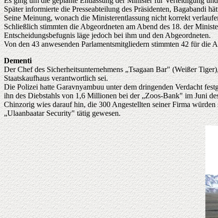
Es ging um die geplante Entlassung der Minister für Verteidigung und
Später informierte die Presseabteilung des Präsidenten, Bagabandi hät
Seine Meinung, wonach die Ministerentlassung nicht korrekt verlaufen
Schließlich stimmten die Abgeordneten am Abend des 18. der Minister
Entscheidungsbefugnis läge jedoch bei ihm und den Abgeordneten.
Von den 43 anwesenden Parlamentsmitgliedern stimmten 42 für die Abl
Dementi
Der Chef des Sicherheitsunternehmens „Tsagaan Bar" (Weißer Tiger),
Staatskaufhaus verantwortlich sei.
Die Polizei hatte Garavnyambuu unter dem dringenden Verdacht fest
ihn des Diebstahls von 1,6 Millionen bei der „Zoos-Bank" im Juni de
Chinzorig wies darauf hin, die 300 Angestellten seiner Firma würden 
„Ulaanbaatar Security" tätig gewesen.