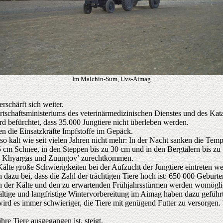
Im Malchin-Sum, Uvs-Aimag
rschärft sich weiter.
rtschaftsministeriums des veterinärmedizinischen Dienstes und des Kat
 befürchtet, dass 35.000 Jungtiere nicht überleben werden.
 die Einsatzkräfte Impfstoffe im Gepäck.
 kalt wie seit vielen Jahren nicht mehr: In der Nacht sanken die Tem
 cm Schnee, in den Steppen bis zu 30 cm und in den Bergtälern bis zu
s, Khyargas und Zuungov’ zurechtkommen.
älte große Schwierigkeiten bei der Aufzucht der Jungtiere eintreten 
dazu bei, dass die Zahl der trächtigen Tiere hoch ist: 650 000 Geburte
ten der Kälte und den zu erwartenden Frühjahrsstürmen werden womögli
ältige und langfristige Wintervorbereitung im Aimag haben dazu geführ
rd es immer schwieriger, die Tiere mit genügend Futter zu versorgen.
hre Tiere ausgegangen ist, steigt.