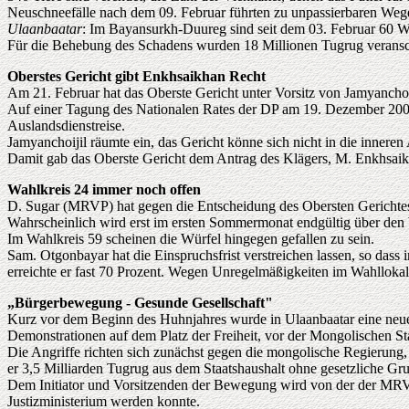
Neuschneefälle nach dem 09. Februar führten zu unpassierbaren Weg
Ulaanbaatar
: Im Bayansurkh-Duureg sind seit dem 03. Februar 60 
Für die Behebung des Schadens wurden 18 Millionen Tugrug veransc
Oberstes Gericht gibt Enkhsaikhan Recht
Am 21. Februar hat das Oberste Gericht unter Vorsitz von Jamyanchoi
Auf einer Tagung des Nationalen Rates der DP am 19. Dezember 2004 
Auslandsdienstreise.
Jamyanchoijil räumte ein, das Gericht könne sich nicht in die inneren
Damit gab das Oberste Gericht dem Antrag des Klägers, M. Enkhsaik
Wahlkreis 24 immer noch offen
D. Sugar (MRVP) hat gegen die Entscheidung des Obersten Gerichtes,
Wahrscheinlich wird erst im ersten Sommermonat endgültig über den
Im Wahlkreis 59 scheinen die Würfel hingegen gefallen zu sein.
Sam. Otgonbayar hat die Einspruchsfrist verstreichen lassen, so da
erreichte er fast 70 Prozent. Wegen Unregelmäßigkeiten im Wahlloka
„Bürgerbewegung - Gesunde Gesellschaft"
Kurz vor dem Beginn des Huhnjahres wurde in Ulaanbaatar eine neue 
Demonstrationen auf dem Platz der Freiheit, vor der Mongolischen S
Die Angriffe richten sich zunächst gegen die mongolische Regierung,
er 3,5 Milliarden Tugrug aus dem Staatshaushalt ohne gesetzliche G
Dem Initiator und Vorsitzenden der Bewegung wird von der der MRV
Justizministerium werden konnte.