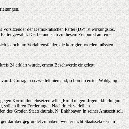
leitungen.
s Vorsitzender der Demokratischen Partei (DP) ist wirkungslos.
rtei gewählt. Der befand sich zu diesem Zeitpunkt auf einer
sich jedoch um Verfahrensfehler, die korrigiert werden müssten.
eis 24 erklärt wurde, erneut Beschwerde eingelegt.
g von J. Gurragchaa zweifelt niemand, schon im ersten Wahlgang
gegen Korruption einsetzen will: „Eruul niigem-Irgenii khudulguun".
r, sollten ihren Forderungen Nachdruck verleihen.
en des Großen Staatskhurals, N. Enkhbayar. In seiner Amtszeit soll
darüber gegründet zu haben, weil er nicht Staatssekretär im