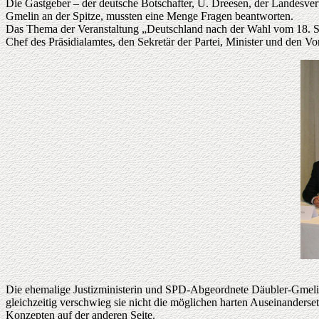
Die Gastgeber – der deutsche Botschafter, U. Dreesen, der Landesver
Gmelin an der Spitze, mussten eine Menge Fragen beantworten.
Das Thema der Veranstaltung „Deutschland nach der Wahl vom 18. Sep
Chef des Präsidialamtes, den Sekretär der Partei, Minister und den 
Die ehemalige Justizministerin und SPD-Abgeordnete Däubler-Gmelin 
gleichzeitig verschwieg sie nicht die möglichen harten Auseinanders
Konzepten auf der anderen Seite.