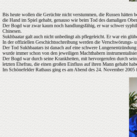
Bis heute wollen die Gerüchte nicht verstummen, die Russen hätten 
die Hand im Spiel gehabt, genauso wie beim Tod des damaligen Ober
Der Bogd war zwar kaum noch handlungsfähig, er war schwer syphilis
Chinesen.
Sukhbaatar galt auch nicht unbedingt als pflegeleicht. Er war ein g
In der offiziellen Geschichtsschreibung werden die Verschwörungs- u
Der Tod Sukhbaatars ist danach auf eine schwere Lungenentzündung z
wurde immer schon von den jeweiligen Machthabern instrumentalisiert
Der Bogd war durch seine Krankheiten, mit hervorgerufen durch seinen
letzten Ehefrau, die einen großen Einfluss auf ihren Mann gehabt habe
Im Schönefelder Rathaus ging es am Abend des 24. November 2005 fr