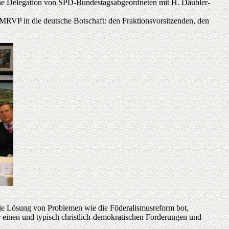
 eine Delegation von SPD-Bundestagsabgeordneten mit H. Däubler-
MRVP in die deutsche Botschaft: den Fraktionsvorsitzenden, den
die Lösung von Problemen wie die Föderalismusreform bot,
r einen und typisch christlich-demokratischen Forderungen und