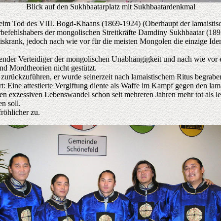
Blick auf den Sukhbaatarplatz mit Sukhbaatardenkmal
beim Tod des VIII. Bogd-Khaans (1869-1924) (Oberhaupt der lamaistisc
befehlshabers der mongolischen Streitkräfte Damdiny Sukhbaatar (189
krank, jedoch nach wie vor für die meisten Mongolen die einzige Iden
lühender Verteidiger der mongolischen Unabhängigkeit und nach wie vo
nd Mordtheorien nicht gestützt.
urückzuführen, er wurde seinerzeit nach lamaistischem Ritus begrabe
: Eine attestierte Vergiftung diente als Waffe im Kampf gegen den lama
 exzessiven Lebenswandel schon seit mehreren Jahren mehr tot als lebe
n soll.
öhlicher zu.