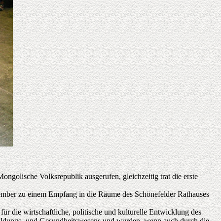
golische Volksrepublik ausgerufen, gleichzeitig trat die erste
ovember zu einem Empfang in die Räume des Schönefelder Rathauses
 die wirtschaftliche, politische und kulturelle Entwicklung des
 Bildungs- und Gesundheitswesens und wurden, wenn auch durch die