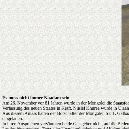
Es muss nicht immer Naadam sein
Am 26. November vor 81 Jahren wurde in der Mongolei die Staatsform 
Verfassung des neuen Staates in Kraft, Niislel Khuree wurde in Ulaa
Aus diesem Anlass hatten der Botschafter der Mongolei, SE T. Galb
eingeladen.
In ihren Ansprachen versäumten beide Gastgeber nicht, auf die Bedeu
Landes hinzuweisen. Trotz aller Unzulänglichkeiten und Abhängigke