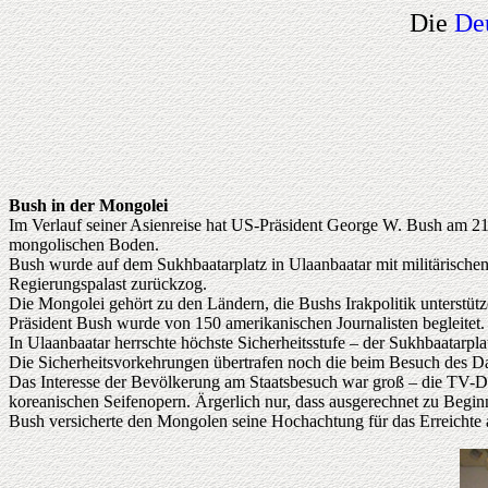
Die
De
Bush in der Mongolei
Im Verlauf seiner Asienreise hat US-Präsident George W. Bush am 21.
mongolischen Boden.
Bush wurde auf dem Sukhbaatarplatz in Ulaanbaatar mit militärische
Regierungspalast zurückzog.
Die Mongolei gehört zu den Ländern, die Bushs Irakpolitik unterstüt
Präsident Bush wurde von 150 amerikanischen Journalisten begleitet.
In Ulaanbaatar herrschte höchste Sicherheitsstufe – der Sukhbaatarp
Die Sicherheitsvorkehrungen übertrafen noch die beim Besuch des 
Das Interesse der Bevölkerung am Staatsbesuch war groß – die TV-Di
koreanischen Seifenopern. Ärgerlich nur, dass ausgerechnet zu Beginn
Bush versicherte den Mongolen seine Hochachtung für das Erreichte 