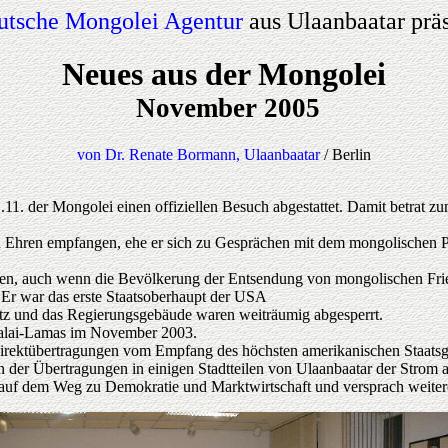
utsche Mongolei Agentur
aus Ulaanbaatar präs
Neues aus der Mongolei
November 2005
von Dr. Renate Bormann, Ulaanbaatar
/ Berlin
11. der Mongolei einen offiziellen Besuch abgestattet. Damit betrat z
n Ehren empfangen, ehe er sich zu Gesprächen mit dem mongolischen P
zen, auch wenn die Bevölkerung der Entsendung von mongolischen Fried
 Er war das erste Staatsoberhaupt der USA
latz und das Regierungsgebäude waren weiträumig abgesperrt.
Dalai-Lamas im November 2003.
rektübertragungen vom Empfang des höchsten amerikanischen Staatsgast
 der Übertragungen in einigen Stadtteilen von Ulaanbaatar der Strom a
auf dem Weg zu Demokratie und Marktwirtschaft und versprach weitere 