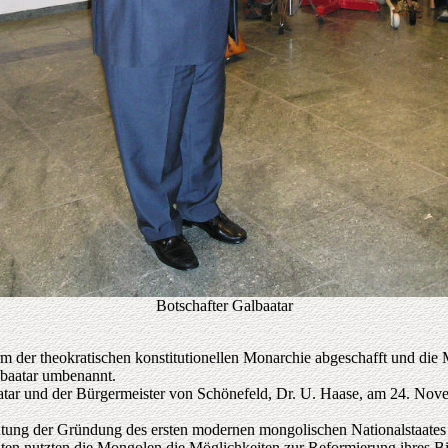
Botschafter Galbaatar
der theokratischen konstitutionellen Monarchie abgeschafft und die Mon
nbaatar umbenannt.
aatar und der Bürgermeister von Schönefeld, Dr. U. Haase, am 24. N
tung der Gründung des ersten modernen mongolischen Nationalstaates für
iten nutzten die Mongolen die Möglichkeiten zur Reformierung ihres