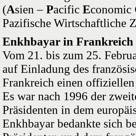
(
A
sien –
P
acific
E
conomic
Pazifische Wirtschaftliche
Enkhbayar in Frankreich
Vom 21. bis zum 25. Februa
auf Einladung des französis
Frankreich einen offiziellen
Es war nach 1996 der zwei
Präsidenten in dem europäi
Enkhbayar bedankte sich be