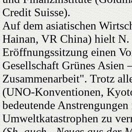
Credit Suisse).
Auf dem asiatischen Wirtsc
Hainan, VR China) hielt N.
Eröffnungssitzung einen V
Gesellschaft Grünes Asien 
Zusammenarbeit". Trotz all
(UNO-Konventionen, Kyotop
bedeutende Anstrengungen n
Umweltkatastrophen zu verr
(Sh. auch „Neues aus der M