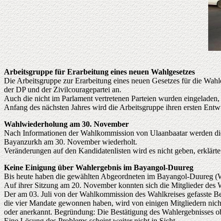
Arbeitsgruppe für Erarbeitung eines neuen Wahlgesetzes
Die Arbeitsgruppe zur Erarbeitung eines neuen Gesetzes für die Wah
der DP und der Zivilcouragepartei an.
Auch die nicht im Parlament vertretenen Parteien wurden eingeladen, 
Anfang des nächsten Jahres wird die Arbeitsgruppe ihren ersten Entwu
Wahlwiederholung am 30. November
Nach Informationen der Wahlkommission von Ulaanbaatar werden di
Bayanzurkh am 30. November wiederholt.
Veränderungen auf den Kandidatenlisten wird es nicht geben, erklärt
Keine Einigung über Wahlergebnis im Bayangol-Duureg
Bis heute haben die gewählten Abgeordneten im Bayangol-Duureg (WK
Auf ihrer Sitzung am 20. November konnten sich die Mitglieder des W
Der am 03. Juli von der Wahlkommission des Wahlkreises gefasste 
die vier Mandate gewonnen haben, wird von einigen Mitgliedern nic
oder anerkannt. Begründung: Die Bestätigung des Wahlergebnisses obl
Eine Lösung des Problems scheint weiter nicht in Sicht.