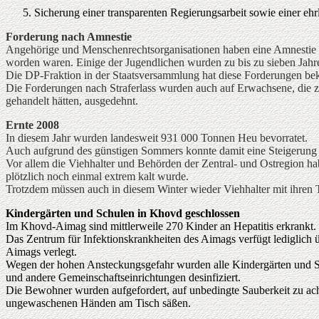
Sicherung einer transparenten Regierungsarbeit sowie einer e
Forderung nach Amnestie
Angehörige und Menschenrechtsorganisationen haben eine Amnestie fü
worden waren. Einige der Jugendlichen wurden zu bis zu sieben Jahren
Die DP-Fraktion in der Staatsversammlung hat diese Forderungen bek
Die Forderungen nach Straferlass wurden auch auf Erwachsene, die z
gehandelt hätten, ausgedehnt.
Ernte 2008
In diesem Jahr wurden landesweit 931 000 Tonnen Heu bevorratet.
Auch aufgrund des günstigen Sommers konnte damit eine Steigerung 
Vor allem die Viehhalter und Behörden der Zentral- und Ostregion h
plötzlich noch einmal extrem kalt wurde.
Trotzdem müssen auch in diesem Winter wieder Viehhalter mit ihren 
Kindergärten und Schulen in Khovd geschlossen
Im Khovd-Aimag sind mittlerweile 270 Kinder an Hepatitis erkrankt. 
Das Zentrum für Infektionskrankheiten des Aimags verfügt lediglich 
Aimags verlegt.
Wegen der hohen Ansteckungsgefahr wurden alle Kindergärten und S
und andere Gemeinschaftseinrichtungen desinfiziert.
Die Bewohner wurden aufgefordert, auf unbedingte Sauberkeit zu ach
ungewaschenen Händen am Tisch säßen.