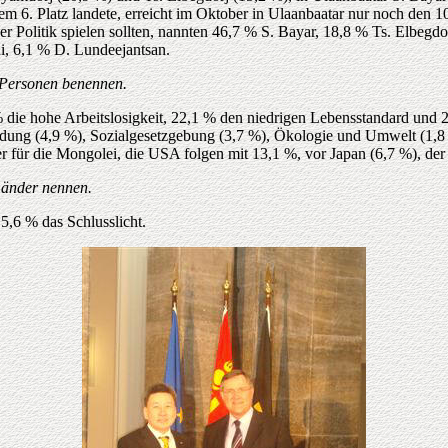
m 6. Platz landete, erreicht im Oktober in Ulaanbaatar nur noch den 10
er Politik spielen sollten, nannten 46,7 % S. Bayar, 18,8 % Ts. Elbeg
i, 6,1 % D. Lundeejantsan.
i Personen benennen.
ie hohe Arbeitslosigkeit, 22,1 % den niedrigen Lebensstandard und 21
ildung (4,9 %), Sozialgesetzgebung (3,7 %), Ökologie und Umwelt (1,8 
r für die Mongolei, die USA folgen mit 13,1 %, vor Japan (6,7 %), de
Länder nennen.
5,6 % das Schlusslicht.