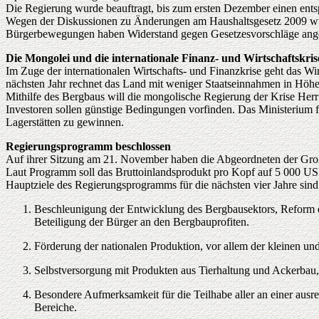
Die Regierung wurde beauftragt, bis zum ersten Dezember einen ent
Wegen der Diskussionen zu Änderungen am Haushaltsgesetz 2009 wur
Bürgerbewegungen haben Widerstand gegen Gesetzesvorschläge angekü
Die Mongolei und die internationale Finanz- und Wirtschaftskris
Im Zuge der internationalen Wirtschafts- und Finanzkrise geht das W
nächsten Jahr rechnet das Land mit weniger Staatseinnahmen in Höhe
Mithilfe des Bergbaus will die mongolische Regierung der Krise Her
Investoren sollen günstige Bedingungen vorfinden. Das Ministerium fü
Lagerstätten zu gewinnen.
Regierungsprogramm beschlossen
Auf ihrer Sitzung am 21. November haben die Abgeordneten der Groß
Laut Programm soll das Bruttoinlandsprodukt pro Kopf auf 5 000 USD
Hauptziele des Regierungsprogramms für die nächsten vier Jahre sind
Beschleunigung der Entwicklung des Bergbausektors, Reform de
Beteiligung der Bürger an den Bergbauprofiten.
Förderung der nationalen Produktion, vor allem der kleinen und
Selbstversorgung mit Produkten aus Tierhaltung und Ackerbau,
Besondere Aufmerksamkeit für die Teilhabe aller an einer aus
Bereiche.