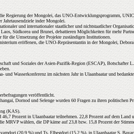
n die Regierung der Mongolei, das UNO-Entwicklungsprogramm, UNICEF
 Jahrtausendziele inder Mongolei.
ionaler und internationaler staatlicher und nichtstaatlicher Organisati
, Laos, Südkorea und Brunei, debattieren Möglichkeiten für mehr Partn
 für die Umsetzung der Projekte zuständigen Institutionen.
sterium eröffenen, die UNO-Repräsentantin in der Mongolei, Deborah
schaft und Soziales der Asien-Pazifik-Region (ESCAP), Botschafter L
eben.
a- und Wasserkonferenz im nächsten Jahr in Ulaanbaatar und bedankte 
lerbefragungen veröffentlicht.
gai, Dornod und Selenge wurden 60 Fragen zu ihren politischen Präfe
ung (KAS).
,7 Prozent in Ulaanbaatar teilnehmen. 22,8 Prozent auf dem Land und
die MRVP wählen, die DP käme auf 23,8 bzw. 15,8 Prozent der Stimme
Nyamdorj (20,9 %) und Ts. Elbegdorj (15,2 %), in Ulaanbaatar S. Bayar 