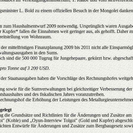
gsminister L. Bold zu einem offiziellen Besuch in der Mongolei danke
n zum Haushaltsentwurf 2009 notwendig. Ursprünglich waren Ausgabe
Kupfer* fallen die Einnahmen weit geringer aus, als gehofft. Daher m
ereitstellung von Wohnraum.
 der mittelfristigen Finanzplanung 2009 bis 2011 nicht alle Einsparmög
waltungsausgaben in den Sums.
äch sind die 500 000 Tugrug für Jungehepaare, gekürzt bzw. abgeschaf
 pro Tonne auf 3 200 USD.
e der Staatsausgaben haben die Vorschläge des Rechnungshofes weitgehe
ng sowie für die Sumverwaltungen bei gleichzeitiger Verbesserung der
tshaushaltes und des fiskalischen Jahres voranzutreiben.
r Rechnungshof die Erhöhung der Leistungen des Metallurgieunterne
gelegt
g die Grundsätze und Richtlinien für die Änderungen und Zusätze am
goi" (Kohle) und „Oyun-Interview Tolgoi" (Gold und Kupfer) abgeschl
ichten Entwürfe für Änderungen und Zusätze zum Bergbaugesetz sowi