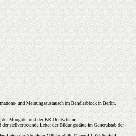
rmations- und Meinungsaustausch im Bendlerblock in Berlin.
ng der Mongolei und der BR Deutschland.
er stellvertretende Leiter der Bildungsstätte im Generalstab der
n Leiter der Abteilung Militärpolitik, General J. Schönefeld,