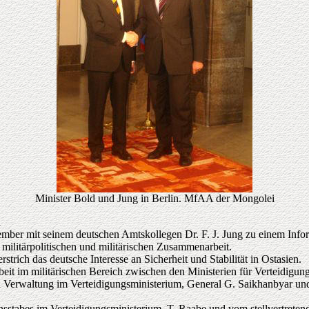
Minister Bold und Jung in Berlin. MfAA der Mongolei
n
ember mit seinem deutschen Amtskollegen Dr. F. J. Jung zu einem Info
 militärpolitischen und militärischen Zusammenarbeit.
strich das deutsche Interesse an Sicherheit und Stabilität in Ostasien.
it im militärischen Bereich zwischen den Ministerien für Verteidigu
n Verwaltung im Verteidigungsministerium, General G. Saikhanbyar und d
sstabes im Verteidigungsministerium, T. Raabe und vom stellvertretende