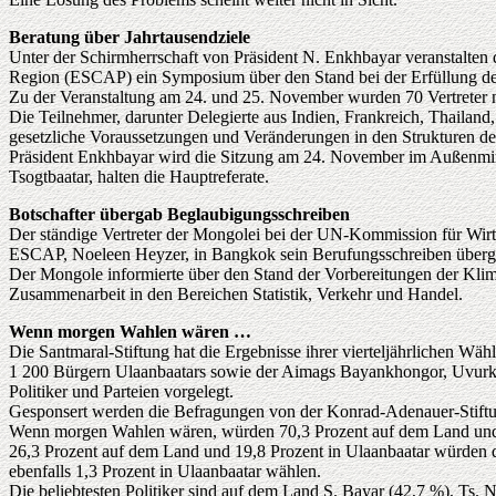
Beratung über Jahrtausendziele
Unter der Schirmherrschaft von Präsident N. Enkhbayar veranstalte
Region (ESCAP) ein Symposium über den Stand bei der Erfüllung der
Zu der Veranstaltung am 24. und 25. November wurden 70 Vertreter nat
Die Teilnehmer, darunter Delegierte aus Indien, Frankreich, Thailand
gesetzliche Voraussetzungen und Veränderungen in den Strukturen der
Präsident Enkhbayar wird die Sitzung am 24. November im Außenmini
Tsogtbaatar, halten die Hauptreferate.
Botschafter übergab Beglaubigungsschreiben
Der ständige Vertreter der Mongolei bei der UN-Kommission für Wirt
ESCAP, Noeleen Heyzer, in Bangkok sein Berufungsschreiben überg
Der Mongole informierte über den Stand der Vorbereitungen der Klim
Zusammenarbeit in den Bereichen Statistik, Verkehr und Handel.
Wenn morgen Wahlen wären …
Die Santmaral-Stiftung hat die Ergebnisse ihrer vierteljährlichen Wäh
1 200 Bürgern Ulaanbaatars sowie der Aimags Bayankhongor, Uvurkhan
Politiker und Parteien vorgelegt.
Gesponsert werden die Befragungen von der Konrad-Adenauer-Stift
Wenn morgen Wahlen wären, würden 70,3 Prozent auf dem Land und 46
26,3 Prozent auf dem Land und 19,8 Prozent in Ulaanbaatar würden 
ebenfalls 1,3 Prozent in Ulaanbaatar wählen.
Die beliebtesten Politiker sind auf dem Land S. Bayar (42,7 %), Ts. 