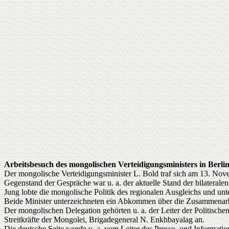
Arbeitsbesuch des mongolischen Verteidigungsministers in Berli
Der mongolische Verteidigungsminister L. Bold traf sich am 13. Nov
Gegenstand der Gespräche war u. a. der aktuelle Stand der bilateralen
Jung lobte die mongolische Politik des regionalen Ausgleichs und unter
Beide Minister unterzeichneten ein Abkommen über die Zusammenarbe
Der mongolischen Delegation gehörten u. a. der Leiter der Politische
Streitkräfte der Mongolei, Brigadegeneral N. Enkhbayalag an.
Die deutsche Seite wurde u. a. vom Leiter des Presse- und Information