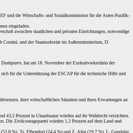
 und die Wirtschafts- und Sozialkommission für die Asien-Pazifik-
onen eingeladen.
erschaft zwischen staatlichen und privaten Einrichtungen, notwendige
 Comini, und der Staatssekretär im Außenministerium, D.
. Dashpurev, hat am 18. November der Exekutivsekretärin der
sich für die Unterstützung der ESCAP für die technische Hilfe und
renzen, ihrer wirtschaftlichen Situation und ihren Erwartungen an
 43,5 Prozent in Ulaanbaatar würden auf ihr Wahlrecht verzichten.
n. Die Zivilcouragepartei würden 1,3 Prozent auf dem Land und
(52,8 %), Ts. Elbegdorj (24,4 %) und Z. Altai (19,7 %). L. Gundalai,