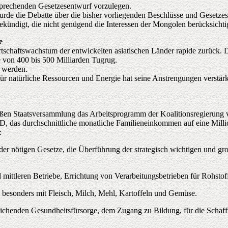
sprechenden Gesetzesentwurf vorzulegen.
de die Debatte über die bisher vorliegenden Beschlüsse und Gesetze
ndigt, die nicht genügend die Interessen der Mongolen berücksichti
e
irtschaftswachstum der entwickelten asiatischen Länder rapide zurück.
 von 400 bis 500 Milliarden Tugrug.
r werden.
r natürliche Ressourcen und Energie hat seine Anstrengungen verstärkt,
en Staatsversammlung das Arbeitsprogramm der Koalitionsregierung vo
, das durchschnittliche monatliche Familieneinkommen auf eine Milli
:
r nötigen Gesetze, die Überführung der strategisch wichtigen und groß
 mittleren Betriebe, Errichtung von Verarbeitungsbetrieben für Rohsto
 besonders mit Fleisch, Milch, Mehl, Kartoffeln und Gemüse.
reichenden Gesundheitsfürsorge, dem Zugang zu Bildung, für die Schaff