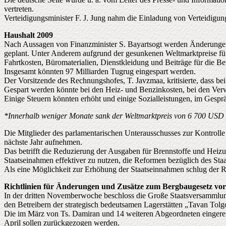
vertreten.
Verteidigungsminister F. J. Jung nahm die Einladung von Verteidigun
Haushalt 2009
Nach Aussagen von Finanzminister S. Bayartsogt werden Änderunge
geplant. Unter Anderem aufgrund der gesunkenen Weltmarktpreise für 
Fahrtkosten, Büromaterialien, Dienstkleidung und Beiträge für die B
Insgesamt könnten 97 Milliarden Tugrug eingespart werden.
Der Vorsitzende des Rechnungshofes, T. Javzmaa, kritisierte, dass bei
Gespart werden könnte bei den Heiz- und Benzinkosten, bei den Ver
Einige Steuern könnten erhöht und einige Sozialleistungen, im Gespr
*Innerhalb weniger Monate sank der Weltmarktpreis von 6 700 USD
Die Mitglieder des parlamentarischen Unterausschusses zur Kontroll
nächste Jahr aufnehmen.
Das betrifft die Reduzierung der Ausgaben für Brennstoffe und Heizu
Staatseinahmen effektiver zu nutzen, die Reformen bezüglich des Staa
Als eine Möglichkeit zur Erhöhung der Staatseinnahmen schlug de
Richtlinien für Änderungen und Zusätze zum Bergbaugesetz vor
In der dritten Novemberwoche beschloss die Große Staatsversammlun
den Betreibern der strategisch bedeutsamen Lagerstätten „Tavan Tol
Die im März von Ts. Damiran und 14 weiteren Abgeordneten eingere
April sollen zurückgezogen werden.