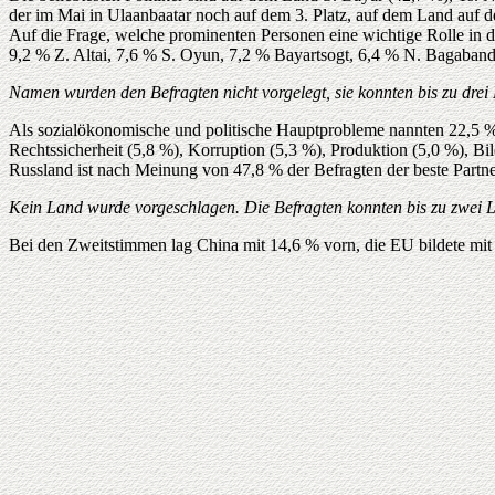
der im Mai in Ulaanbaatar noch auf dem 3. Platz, auf dem Land auf de
Auf die Frage, welche prominenten Personen eine wichtige Rolle in d
9,2 % Z. Altai, 7,6 % S. Oyun, 7,2 % Bayartsogt, 6,4 % N. Bagaband
Namen wurden den Befragten nicht vorgelegt, sie konnten bis zu dre
Als sozialökonomische und politische Hauptprobleme nannten 22,5 % d
Rechtssicherheit (5,8 %), Korruption (5,3 %), Produktion (5,0 %), B
Russland ist nach Meinung von 47,8 % der Befragten der beste Partne
Kein Land wurde vorgeschlagen. Die Befragten konnten bis zu zwei 
Bei den Zweitstimmen lag China mit 14,6 % vorn, die EU bildete mit 