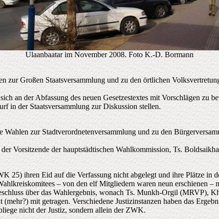
Ulaanbaatar im November 2008. Foto K.-D. Bormann
len zur Großen Staatsversammlung und zu den örtlichen Volksvertretun
sich an der Abfassung des neuen Gesetzestextes mit Vorschlägen zu bet
rf in der Staatsversammlung zur Diskussion stellen.
e Wahlen zur Stadtverordnetenversammlung und zu den Bürgerversamm
e der Vorsitzende der hauptstädtischen Wahlkommission, Ts. Boldsaikha
 25) ihren Eid auf die Verfassung nicht abgelegt und ihre Plätze in
ahlkreiskomitees – von den elf Mitgliedern waren neun erschienen – ni
Beschluss über das Wahlergebnis, wonach Ts. Munkh-Orgil (MRVP), Kh
ht (mehr?) mit getragen. Verschiedene Justizinstanzen haben das Erge
iege nicht der Justiz, sondern allein der ZWK.