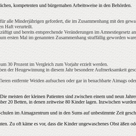
hrlichen, kompetenten und bürgernahen Arbeitsweise in den Behörden
.
r alle Minderjährigen gefordert, die im Zusammenhang mit den gewalttä
 Haft verurteilt.
räftigt und bereits entsprechende Veränderungen im Amnestiegesetz an
um ersten Mal im genannten Zusammenhang straffällig geworden waren u
um 30 Prozent im Vergleich zum Vorjahr erzielt werden.
aben der Heugewinnung in diesem Jahr besondere Aufmerksamkeit gesch
Tieren entfernte Weiden aufsuchen oder gar in benachbarte Aimags od
Die meisten der kleinen Patienten sind zwischen einem und neun Jahren
über 20 Betten, in denen zeitweise 80 Kinder lagen. Inzwischen wurden
chulen im Aimagzentrum und in den Sums auf unbestimmte Zeit geschl
ten. Zu oft käme es vor, dass die Kinder ungewaschenes Obst äßen od