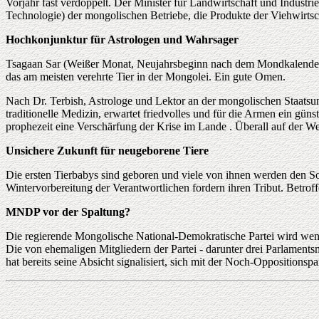
Vorjahr fast verdoppelt. Der Minister für Landwirtschaft und Industr
Technologie) der mongolischen Betriebe, die Produkte der Viehwirtsch
Hochkonjunktur für Astrologen und Wahrsager
Tsagaan Sar (Weißer Monat, Neujahrsbeginn nach dem Mondkalender) is
das am meisten verehrte Tier in der Mongolei. Ein gute Omen.
Nach Dr. Terbish, Astrologe und Lektor an der mongolischen Staatsuni
traditionelle Medizin, erwartet friedvolles und für die Armen ein g
prophezeit eine Verschärfung der Krise im Lande . Überall auf der 
Unsichere Zukunft für neugeborene Tiere
Die ersten Tierbabys sind geboren und viele von ihnen werden den Som
Wintervorbereitung der Verantwortlichen fordern ihren Tribut. Betro
MNDP vor der Spaltung?
Die regierende Mongolische National-Demokratische Partei wird wenig
Die von ehemaligen Mitgliedern der Partei - darunter drei Parlament
hat bereits seine Absicht signalisiert, sich mit der Noch-Opposition