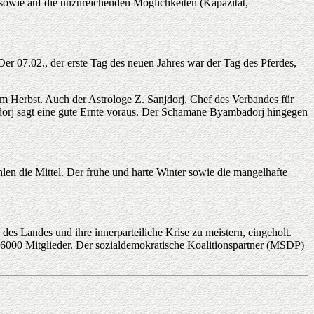
n sowie auf die unzureichenden Möglichkeiten (Kapazität,
r 07.02., der erste Tag des neuen Jahres war der Tag des Pferdes,
 im Herbst. Auch der Astrologe Z. Sanjdorj, Chef des Verbandes für
njdorj sagt eine gute Ernte voraus. Der Schamane Byambadorj hingegen
len die Mittel. Der frühe und harte Winter sowie die mangelhafte
s Landes und ihre innerparteiliche Krise zu meistern, eingeholt.
s 6000 Mitglieder. Der sozialdemokratische Koalitionspartner (MSDP)