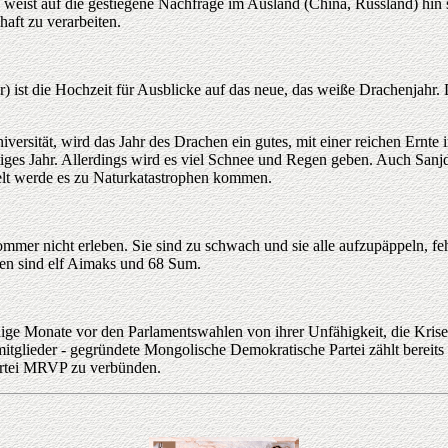
ie weist auf die gestiegene Nachfrage im Ausland (China, Russland) hi
aft zu verarbeiten.
t die Hochzeit für Ausblicke auf das neue, das weiße Drachenjahr. De
versität, wird das Jahr des Drachen ein gutes, mit einer reichen Ernte
ünstiges Jahr. Allerdings wird es viel Schnee und Regen geben. Auch Sa
Welt werde es zu Naturkatastrophen kommen.
mer nicht erleben. Sie sind zu schwach und sie alle aufzupäppeln, feh
ffen sind elf Aimaks und 68 Sum.
e Monate vor den Parlamentswahlen von ihrer Unfähigkeit, die Krise de
smitglieder - gegründete Mongolische Demokratische Partei zählt bereit
spartei MRVP zu verbünden.