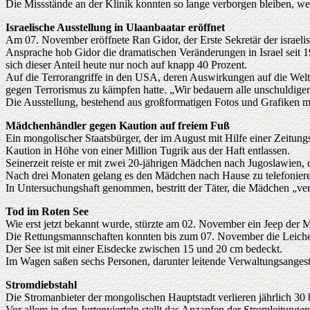
Die Missstände an der Klinik konnten so lange verborgen bleiben, we
Israelische Ausstellung in Ulaanbaatar eröffnet
Am 07. November eröffnete Ran Gidor, der Erste Sekretär der israeli
Ansprache hob Gidor die dramatischen Veränderungen in Israel seit 
sich dieser Anteil heute nur noch auf knapp 40 Prozent.
Auf die Terrorangriffe in den USA, deren Auswirkungen auf die Welt u
gegen Terrorismus zu kämpfen hatte. „Wir bedauern alle unschuldige
Die Ausstellung, bestehend aus großformatigen Fotos und Grafiken m
Mädchenhändler gegen Kaution auf freiem Fuß
Ein mongolischer Staatsbürger, der im August mit Hilfe einer Zeitun
Kaution in Höhe von einer Million Tugrik aus der Haft entlassen.
Seinerzeit reiste er mit zwei 20-jährigen Mädchen nach Jugoslawien,
Nach drei Monaten gelang es den Mädchen nach Hause zu telefonier
In Untersuchungshaft genommen, bestritt der Täter, die Mädchen „verk
Tod im Roten See
Wie erst jetzt bekannt wurde, stürzte am 02. November ein Jeep d
Die Rettungsmannschaften konnten bis zum 07. November die Leiche e
Der See ist mit einer Eisdecke zwischen 15 und 20 cm bedeckt.
Im Wagen saßen sechs Personen, darunter leitende Verwaltungsangeste
Stromdiebstahl
Die Stromanbieter der mongolischen Hauptstadt verlieren jährlich 30 
Vor allem in den Jurtenvierteln stellt das Anzapfen der Stromleitunge