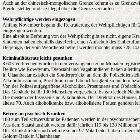
Auch an der chinesisch-mongolischen Grenze kommt es zu Grenzzwisch
Pferde, stehlen und sie illegal über die Grenze verkaufen.
Wehrpflichtige werden eingezogen
Anfang November begann die Rekrutierung der Wehrpflichtigen für 20
eingezogen werden.
Eine absolute Befreiung von der Wehrpflicht gibt es nicht, eigene K
Studenten haben ebenfalls das Recht, einen Aufschub des Einberufun
Derjenige, der vom Wehrdienst befreit werden möchte, muss 728 142 
Kriminalitätsrate leicht gesunken
8 603 Verbrechen wurden in den vergangenen zehn Monaten registriert
Delikte wie Rowdytum, Diebstahl und Vagabundieren haben allerdi
In Ulaanbaatar existiert ein Sonderprojekt, an dem die Polizeidienste
Alkoholmissbrauch, Prostitution und Obdachlosigkeit zu mildern bzw
Von der Polizei aufgegriffene Alkoholiker, Prostituierte und Obdach
Das Gebäude ist für 130 Menschen vorgesehen. Es gab jedoch Nächte
Die meisten der Insassen sind Alkoholiker. Der Direktor des Hauses, O
älteste 70. Auch alkoholkranke bzw. alkoholisierte Frauen gehören leid
Betrug an psychisch Kranken
180 zum Teil schwerstkranke Patienten werden in der psychiatrischen
Aus dem Staatshaushalt werden dafür jährlich 119 bis 138 Millionen Tu
Der Klinikdirektor und mehrere seiner 97 Mitarbeiter haben Untersch
Golomt-Bank in Ulaanbaatar.