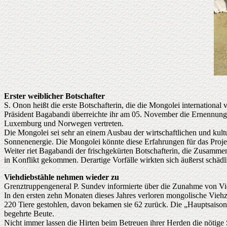
Erster weiblicher Botschafter
S. Onon heißt die erste Botschafterin, die die Mongolei international v
Präsident Bagabandi überreichte ihr am 05. November die Ernennun
Luxemburg und Norwegen vertreten.
Die Mongolei sei sehr an einem Ausbau der wirtschaftlichen und kult
Sonnenenergie. Die Mongolei könnte diese Erfahrungen für das Proje
Weiter riet Bagabandi der frischgekürten Botschafterin, die Zusammena
in Konflikt gekommen. Derartige Vorfälle wirkten sich äußerst schäd
Viehdiebstähle nehmen wieder zu
Grenztruppengeneral P. Sundev informierte über die Zunahme von Vie
In den ersten zehn Monaten dieses Jahres verloren mongolische Vie
220 Tiere gestohlen, davon bekamen sie 62 zurück. Die „Hauptsaison"
begehrte Beute.
Nicht immer lassen die Hirten beim Betreuen ihrer Herden die nötig