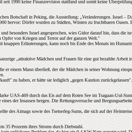
il seit 1990 keine Finanzrevision stattfand und somit keine Überprüfun
schen Botschaft in Peking, die Ausstellung: „Veränderungen. Israel – D
1900 hervor: Dörfer wurden zu Städten, Wüsten zu fruchtbaren Oasen. 
nd besonders Israel angesprochen, wies Gidor darauf hin, dass die isr
n Opfer von Kriegen und Terror auf der ganzen Welt."
it knappen Erläuterungen, kann noch bis Ende des Monats im Humanisti
gsanzeige „attraktive Mädchen und Frauen für eine gut bezahlte Arbei
 die er einem Mann überließ, der die Mädchen in seiner Wohnung einspe
en.
auft" zu haben, er hätte sie lediglich „gegen Kaution zurückgelassen"
er Marke UAS-469 durch das Eis auf dem Roten See im Tsagaan-Uul-Su
ines der Insassen bergen. Die Rettungsversuche und Bergungsarbeiten
llte des Aimags sowie des Tsetserleg-Sums, die sich auf der Heimreis
bis 35 Prozents ihres Stroms durch Diebstahl.
n kein unlösbares Problem dar, da hier ein 0,4 KW-Netz genutzt wird. Da