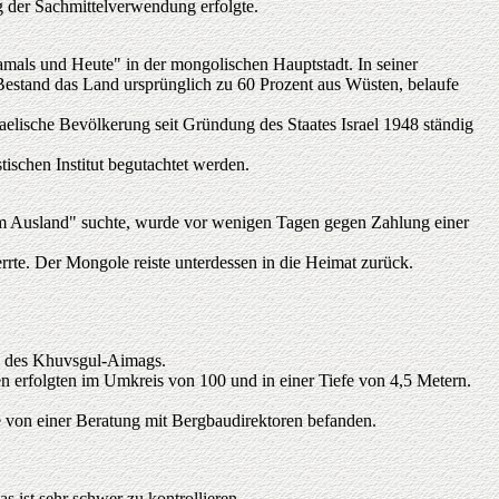
g der Sachmittelverwendung erfolgte.
amals und Heute" in der mongolischen Hauptstadt. In seiner
Bestand das Land ursprünglich zu 60 Prozent aus Wüsten, belaufe
aelische Bevölkerung seit Gründung des Staates Israel 1948 ständig
schen Institut begutachtet werden.
t im Ausland" suchte, wurde vor wenigen Tagen gegen Zahlung einer
rrte. Der Mongole reiste unterdessen in die Heimat zurück.
.
m des Khuvsgul-Aimags.
 erfolgten im Umkreis von 100 und in einer Tiefe von 4,5 Metern.
e von einer Beratung mit Bergbaudirektoren befanden.
s ist sehr schwer zu kontrollieren.