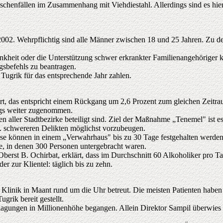
enfällen im Zusammenhang mit Viehdiestahl. Allerdings sind es hier 
02. Wehrpflichtig sind alle Männer zwischen 18 und 25 Jahren. Zu de
rankheit oder die Unterstützung schwer erkrankter Familienangehöriger
gsbefehls zu beantragen.
Tugrik für das entsprechende Jahr zahlen.
, das entspricht einem Rückgang um 2,6 Prozent zum gleichen Zeitraum
ngs weiter zugenommen.
llen aller Stadtbezirke beteiligt sind. Ziel der Maßnahme „Tenemel" ist
. schwereren Delikten möglichst vorzubeugen.
lose können in einem „Verwahrhaus" bis zu 30 Tage festgehalten werden
, in denen 300 Personen untergebracht waren.
berst B. Ochirbat, erklärt, dass im Durchschnitt 60 Alkoholiker pro Ta
er zur Klientel: täglich bis zu zehn.
 Klinik in Maant rund um die Uhr betreut. Die meisten Patienten habe
grik bereit gestellt.
lagungen in Millionenhöhe begangen. Allein Direktor Sampil überwies 