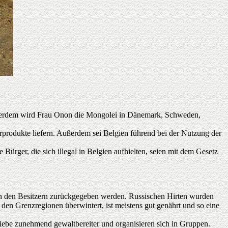
ußerdem wird Frau Onon die Mongolei in Dänemark, Schweden,
rprodukte liefern. Außerdem sei Belgien führend bei der Nutzung der
Bürger, die sich illegal in Belgien aufhielten, seien mit dem Gesetz
en den Besitzern zurückgegeben werden. Russischen Hirten wurden
den Grenzregionen überwintert, ist meistens gut genährt und so eine
iebe zunehmend gewaltbereiter und organisieren sich in Gruppen.