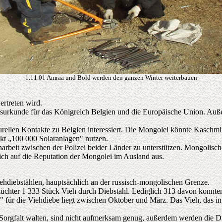
1.11.01 Amraa und Bold werden den ganzen Winter weiterbauen
ertreten wird.
gsurkunde für das Königreich Belgien und die Europäische Union. A
urellen Kontakte zu Belgien interessiert. Die Mongolei könnte Kaschmi
kt „100 000 Solaranlagen" nutzen.
rbeit zwischen der Polizei beider Länder zu unterstützen. Mongolische 
lich auf die Reputation der Mongolei im Ausland aus.
hdiebstählen, hauptsächlich an der russisch-mongolischen Grenze.
hzüchter 1 333 Stück Vieh durch Diebstahl. Lediglich 313 davon konnt
 für die Viehdiebe liegt zwischen Oktober und März. Das Vieh, das in 
e Sorgfalt walten, sind nicht aufmerksam genug, außerdem werden die D