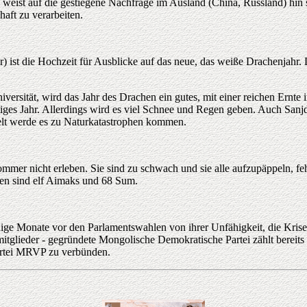
ie weist auf die gestiegene Nachfrage im Ausland (China, Russland) hi
aft zu verarbeiten.
t die Hochzeit für Ausblicke auf das neue, das weiße Drachenjahr. De
versität, wird das Jahr des Drachen ein gutes, mit einer reichen Ernte
ünstiges Jahr. Allerdings wird es viel Schnee und Regen geben. Auch Sa
Welt werde es zu Naturkatastrophen kommen.
mer nicht erleben. Sie sind zu schwach und sie alle aufzupäppeln, feh
ffen sind elf Aimaks und 68 Sum.
e Monate vor den Parlamentswahlen von ihrer Unfähigkeit, die Krise de
smitglieder - gegründete Mongolische Demokratische Partei zählt bereit
spartei MRVP zu verbünden.