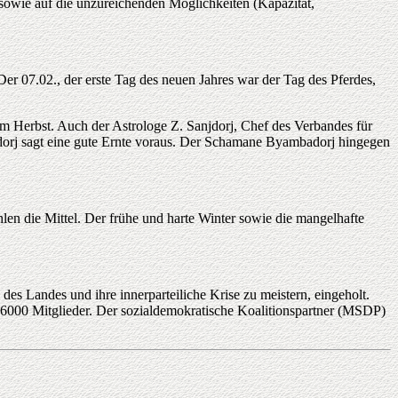
n sowie auf die unzureichenden Möglichkeiten (Kapazität,
r 07.02., der erste Tag des neuen Jahres war der Tag des Pferdes,
 im Herbst. Auch der Astrologe Z. Sanjdorj, Chef des Verbandes für
njdorj sagt eine gute Ernte voraus. Der Schamane Byambadorj hingegen
len die Mittel. Der frühe und harte Winter sowie die mangelhafte
s Landes und ihre innerparteiliche Krise zu meistern, eingeholt.
s 6000 Mitglieder. Der sozialdemokratische Koalitionspartner (MSDP)