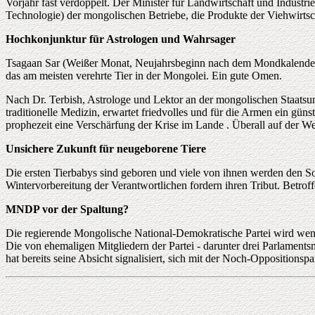
Vorjahr fast verdoppelt. Der Minister für Landwirtschaft und Industr
Technologie) der mongolischen Betriebe, die Produkte der Viehwirtsch
Hochkonjunktur für Astrologen und Wahrsager
Tsagaan Sar (Weißer Monat, Neujahrsbeginn nach dem Mondkalender) is
das am meisten verehrte Tier in der Mongolei. Ein gute Omen.
Nach Dr. Terbish, Astrologe und Lektor an der mongolischen Staatsuni
traditionelle Medizin, erwartet friedvolles und für die Armen ein g
prophezeit eine Verschärfung der Krise im Lande . Überall auf der 
Unsichere Zukunft für neugeborene Tiere
Die ersten Tierbabys sind geboren und viele von ihnen werden den Som
Wintervorbereitung der Verantwortlichen fordern ihren Tribut. Betro
MNDP vor der Spaltung?
Die regierende Mongolische National-Demokratische Partei wird wenig
Die von ehemaligen Mitgliedern der Partei - darunter drei Parlament
hat bereits seine Absicht signalisiert, sich mit der Noch-Opposition