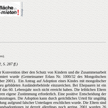
en).
 S. 287 ff.)
ger Konvention über den Schutz von Kindern und die Zusammenarbeit
ormiert wurde (Gemeinsamer Erlass Nr. 1000/32 des Mongolischen
mber 2001). Ein Antrag auf Adoption eines Kindes mit mongolischer
eu gebildeten Ausländerbehörde einzureichen. Bei Ehepaaren ist ein
das 60. Lebensjahr noch nicht erreicht haben. Die leiblichen Eltern
en eigene Zustimmung erforderlich. Eine positive Entscheidung der
zutragen. Die Adoption kann durch gerichtliches Urteil für ungültig
ung aufgrund falscher Unterlagen erschlichen wurde. Die Eltern sind
landsadoptionen ist derzeit allerdings noch gering, 2001 wurden 26