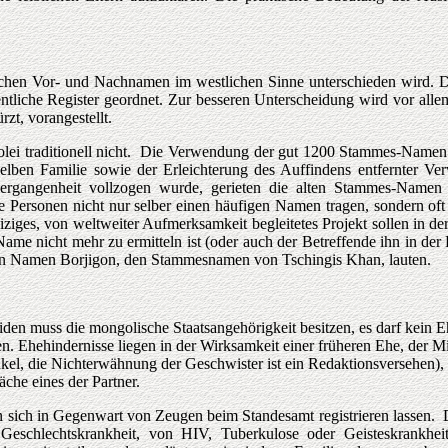
schen Vor- und Nachnamen im westlichen Sinne unterschieden wird. D
ntliche Register geordnet. Zur besseren Unterscheidung wird vor allem
zt, vorangestellt.
lei traditionell nicht. Die Verwendung der gut 1200 Stammes-Namen d
lben Familie sowie der Erleichterung des Auffindens entfernter Ve
lvergangenheit vollzogen wurde, gerieten die alten Stammes-Namen 
le Personen nicht nur selber einen häufigen Namen tragen, sondern oft
iziges, von weltweiter Aufmerksamkeit begleitetes Projekt sollen in 
e nicht mehr zu ermitteln ist (oder auch der Betreffende ihn in der P
den Namen Borjigon, den Stammesnamen von Tschingis Khan, lauten.
den muss die mongolische Staatsangehörigkeit besitzen, es darf kein E
n. Ehehindernisse liegen in der Wirksamkeit einer früheren Ehe, der Mi
kel, die Nichterwähnung der Geschwister ist ein Redaktionsversehen), 
che eines der Partner.
ten sich in Gegenwart von Zeugen beim Standesamt registrieren lassen
r Geschlechtskrankheit, von HIV, Tuberkulose oder Geisteskrankhei