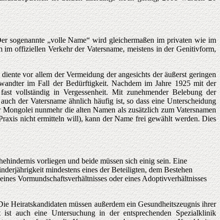
er sogenannte „volle Name“ wird gleichermaßen im privaten wie im
 im offiziellen Verkehr der Vatersname, meistens in der Genitivform,
iente vor allem der Vermeidung der angesichts der äußerst geringen
rwandter im Fall der Bedürftigkeit. Nachdem im Jahre 1925 mit der
fast vollständig in Vergessenheit. Mit zunehmender Belebung der
 auch der Vatersname ähnlich häufig ist, so dass eine Unterscheidung
der Mongolei nunmehr die alten Namen als zusätzlich zum Vatersnamen
raxis nicht ermitteln will), kann der Name frei gewählt werden. Dies
hehindernis vorliegen und beide müssen sich einig sein. Eine
nderjährigkeit mindestens eines der Beteiligten, dem Bestehen
eines Vormundschaftsverhältnisses oder eines Adoptivverhältnisses
. Die Heiratskandidaten müssen außerdem ein Gesundheitszeugnis ihrer
t ist auch eine Untersuchung in der entsprechenden Spezialklinik