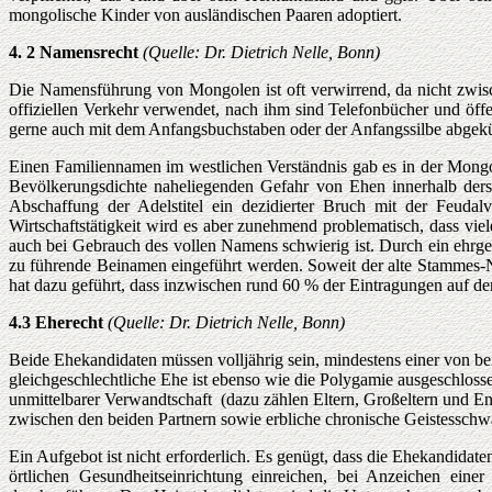
mongolische Kinder von ausländischen Paaren adoptiert.
4. 2 Namensrecht
(Quelle: Dr. Dietrich Nelle, Bonn)
Die Namensführung von Mongolen ist oft verwirrend, da nicht zwi
offiziellen Verkehr verwendet, nach ihm sind Telefonbücher und öffe
gerne auch mit dem Anfangsbuchstaben oder der Anfangssilbe abgekür
Einen Familiennamen im westlichen Verständnis gab es in der Mongo
Bevölkerungsdichte naheliegenden Gefahr von Ehen innerhalb derse
Abschaffung der Adelstitel ein dezidierter Bruch mit der Feuda
Wirtschaftstätigkeit wird es aber zunehmend problematisch, dass vie
auch bei Gebrauch des vollen Namens schwierig ist. Durch ein ehrge
zu führende Beinamen eingeführt werden. Soweit der alte Stammes-Nam
hat dazu geführt, dass inzwischen rund 60 % der Eintragungen auf 
4.3 Eherecht
(Quelle: Dr. Dietrich Nelle, Bonn)
Beide Ehekandidaten müssen volljährig sein, mindestens einer von bei
gleichgeschlechtliche Ehe ist ebenso wie die Polygamie ausgeschlosse
unmittelbarer Verwandtschaft (dazu zählen Eltern, Großeltern und En
zwischen den beiden Partnern sowie erbliche chronische Geistesschwä
Ein Aufgebot ist nicht erforderlich. Es genügt, dass die Ehekandida
örtlichen Gesundheitseinrichtung einreichen, bei Anzeichen eine