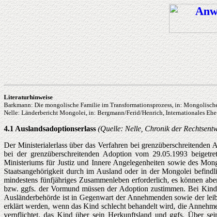
Literaturhinweise
Barkmann: Die mongolische Familie im Transformationsprozess, in: Mongolische N
Nelle: Länderbericht Mongolei, in: Bergmann/Ferid/Henrich, Internationales Ehe
4.1 Auslandsadoptionserlass
(Quelle: Nelle, Chronik der Rechtsentw
Der Ministerialerlass über das Verfahren bei grenzüberschreitend
bei der grenzüberschreitenden Adoption vom 29.05.1993 beigetr
Ministeriums für Justiz und Innere Angelegenheiten sowie des Mon
Staatsangehörigkeit durch im Ausland oder in der Mongolei befindl
mindestens fünfjähriges Zusammenleben erforderlich, es können aber
bzw. ggfs. der Vormund müssen der Adoption zustimmen. Bei Kinder
Ausländerbehörde ist in Gegenwart der Annehmenden sowie der leibli
erklärt werden, wenn das Kind schlecht behandelt wird, die Annehme
verpflichtet, das Kind über sein Herkunftsland und ggfs. Über sei