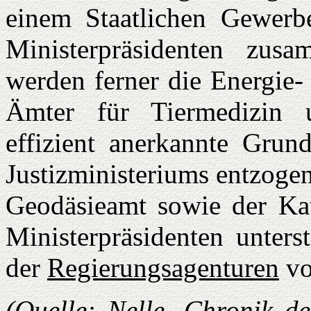
einem Staatlichen Gewerbe
Ministerpräsidenten zus
werden ferner die Energie-
Ämter für Tiermedizin 
effizient aner­kannte Gru
Justizministeriums entzoge
Geodäsieamt sowie der Kat
Ministerpräsidenten unters
der
Regierungsagenturen
vo
(Quelle: Nelle, Chronik d